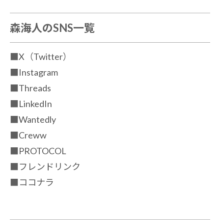
森海人のSNS一覧
■
X（Twitter）
■
Instagram
■
Threads
■
LinkedIn
■
Wantedly
■
Creww
■
PROTOCOL
■
フレンドリンク
■
ココナラ